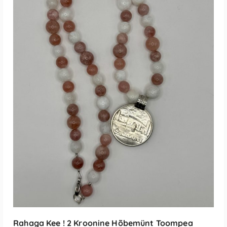
LISA KORVI
Rahaga Kee ! 2 Kroonine Hõbemünt Toompea