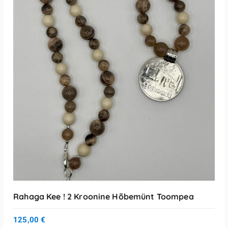
Loe Edasi
Rahaga Kee ! 2 Kroonine Hõbemünt Toompea
125,00
€