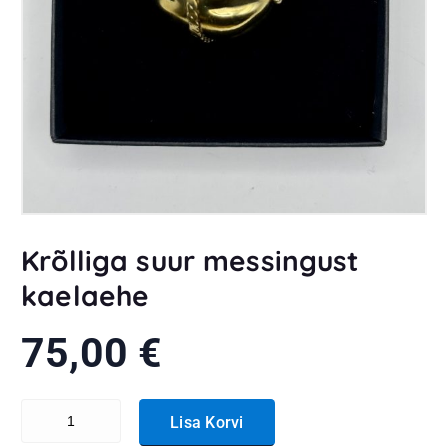
Krõlliga suur messingust
kaelaehe
75,00
€
Krõlliga suur messingust kaelaehe kogus
Lisa Korvi