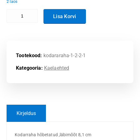
2 laos
Kodararaha hõbetatud! kogus
Lisa Korvi
Tootekood:
kodararaha-1-2-2-1
Kategooria:
Kaelaehted
Kirjeldus
Kodarraha hõbetatud ,läbimõõt 8,1 cm