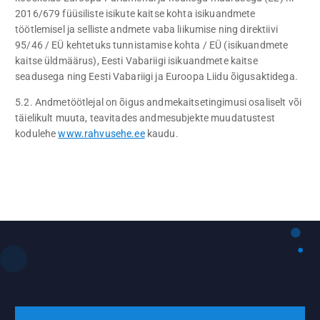
2016/679 füüsiliste isikute kaitse kohta isikuandmete
töötlemisel ja selliste andmete vaba liikumise ning direktiivi
95/46 / EÜ kehtetuks tunnistamise kohta / EÜ (isikuandmete
kaitse üldmäärus), Eesti Vabariigi isikuandmete kaitse
seadusega ning Eesti Vabariigi ja Euroopa Liidu õigusaktidega.
5.2. Andmetöötlejal on õigus andmekaitsetingimusi osaliselt või
täielikult muuta, teavitades andmesubjekte muudatustest
kodulehe
www.rahvusehe.ee
kaudu.