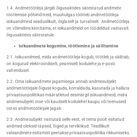
1.4. Andmetöötleja järgib õigusaktides sätestatud andmete
töötlemise põhimõtteid, muuhulgas töötleb andmetöötleja
isikuandmeid seaduslikult, õiglaselt ja turvaliselt. Andmetöötleja
on võimeline kinnitama, et isikuandmeid on töödeldud vastavalt
õigusaktides sätestatule.
Isikuandmete kogumine, töötlemine ja säilitamine
2.1. Isikuandmed, mida andmetöötleja kogub, töötleb ja säilitab,
on kogutud elektrooniliselt, peamiselt kodulehe ja e-posti
vahendusel.
2.2. Oma isikuandmete jagamisega annab andmesubjekt
andmetöötlejale õiguse koguda, korraldada, kasutada ja hallata
privaatsuspoliitikas määratletud eesmärgil isikuandmeid, mida
andmesubjekt otse või kaudselt kodulehel kaupu või teenuseid
ostes andmetöötlejale jagab.
2.3. Andmesubjekt vastutab selle eest, et tema poolt esitatud
andmed oleksid täpsed, õiged ja terviklikud. Teadlikult
valeandmete esitamist peetakse privaatsuspoliitika rikkumiseks.