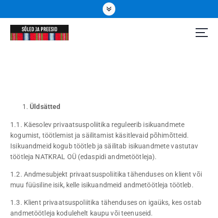
S
k
i
p
Eesti rahvuslikud ehted
t
o
c
o
n
t
Üldsätted
e
n
1.1. Käesolev privaatsuspoliitika reguleerib isikuandmete
t
kogumist, töötlemist ja säilitamist käsitlevaid põhimõtteid.
Isikuandmeid kogub töötleb ja säilitab isikuandmete vastutav
töötleja NATKRAL OÜ (edaspidi andmetöötleja).
1.2. Andmesubjekt privaatsuspoliitika tähenduses on klient või
muu füüsiline isik, kelle isikuandmeid andmetöötleja töötleb.
1.3. Klient privaatsuspoliitika tähenduses on igaüks, kes ostab
andmetöötleja kodulehelt kaupu või teenuseid.