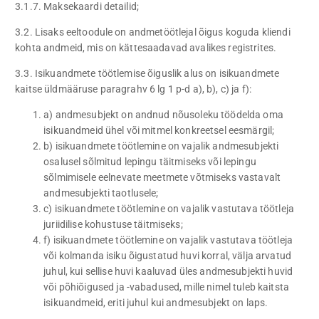
3.1.7. Maksekaardi detailid;
3.2. Lisaks eeltoodule on andmetöötlejal õigus koguda kliendi
kohta andmeid, mis on kättesaadavad avalikes registrites.
3.3. Isikuandmete töötlemise õiguslik alus on isikuandmete
kaitse üldmääruse paragrahv 6 lg 1 p-d a), b), c) ja f):
a) andmesubjekt on andnud nõusoleku töödelda oma
isikuandmeid ühel või mitmel konkreetsel eesmärgil;
b) isikuandmete töötlemine on vajalik andmesubjekti
osalusel sõlmitud lepingu täitmiseks või lepingu
sõlmimisele eelnevate meetmete võtmiseks vastavalt
andmesubjekti taotlusele;
c) isikuandmete töötlemine on vajalik vastutava töötleja
juriidilise kohustuse täitmiseks;
f) isikuandmete töötlemine on vajalik vastutava töötleja
või kolmanda isiku õigustatud huvi korral, välja arvatud
juhul, kui sellise huvi kaaluvad üles andmesubjekti huvid
või põhiõigused ja -vabadused, mille nimel tuleb kaitsta
isikuandmeid, eriti juhul kui andmesubjekt on laps.