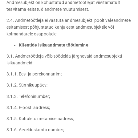
Andmesubjekt on kohustatud andmetöötlejat viivitamatult
teavitama esitatud andmete muutumisest.
2.4. Andmetöötleja ei vastuta andmesubjekti poolt valeandmete
esitamisest põhjustatud kahju eest andmesubjektile või
kolmandatele osapooltele.
Klientide isikuandmete töötlemine
3.1. Andmetöötleja võib töödelda järgnevaid andmesubjekti
isikuandmeid:
3.1.1. Ees- ja perekonnanimi;
3.1.2. Sünnikuupäev;
3.1.3. Telefoninumber;
3.1.4. E-posti aadress;
3.1.5. Kohaletoimetamise aadress;
3.1.6. Arvelduskonto number;