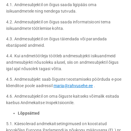
4.1. Andmesubjektil on õigus saada ligipääs oma
isikuandmetele ning nendega tutvuda.
4.2. Andmesubjektil on õigus saada informatsiooni tema
isikuandmete töötlemise kohta.
4.3. Andmesubjektil on õigus täiendada või parandada
ebatäpseid andmeid.
4.4. Kui andmetöötleja töötleb andmesubjekti isikuandmeid
andmesubjekti nõusoleku alusel, siis on andmesubjektil õigus
igal ajal nõusolek tagasi võtta.
4.5. Andmesubjekt saab õiguste teostamiseks pöörduda e-poe
klienditoe poole aadressil
maria@rahvusehe.ee
.
4.6. Andmesubjektil on oma õiguste kaitseks võimalik esitada
kaebus Andmekaitse Inspektsioonile.
Lõppsätted
5.1. Käesolevad andmekaitsetingimused on koostatud
kooskõlas Euroopa Parlamendi ja nõukogu määrusega (EL) nr