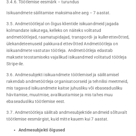
3.4.6. Töötlemise eesmärk – turundus
Isikuandmete säilitamise maksimaalne aeg – 7 aastat.
3.5. Andmetöötlejal on õigus klientide isikuandmeid jagada
kolmandate isikutega, kelleks on näiteks volitatud
andmetöötlejad, raamatupidajad, transpordi- ja kullerettevõtted,
ülekandeteenuseid pakkuvad ettevõtted Andmetöötleja on
isikuandmete vastutav töötleja. Andmetöötleja edastab
maksete teostamiseks vajalikud isikuandmed volitatud töötleja
Stripe-ile.
3.6. Andmesubjekti isikuandmete töötlemisel ja säilitamisel
rakendab andmetöötleja organisatoorseid ja tehnilisi meetmeid,
mis tagavad isikuandmete kaitse juhusliku või ebaseadusliku
hävitamise, muutmise, avalikustamise ja mis tahes muu
ebaseadusliku töötlemise eest.
3.7. Andmetöötleja säilitab andmesubjektide andmeid sõltuvalt
töötlemise eesmärgist, kuid mitte kauem kui 7 aastat.
Andmesubjekti õigused