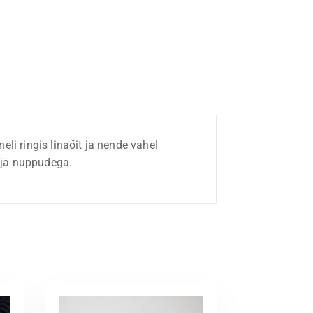
li ringis linaõit ja nende vahel
a ja nuppudega.