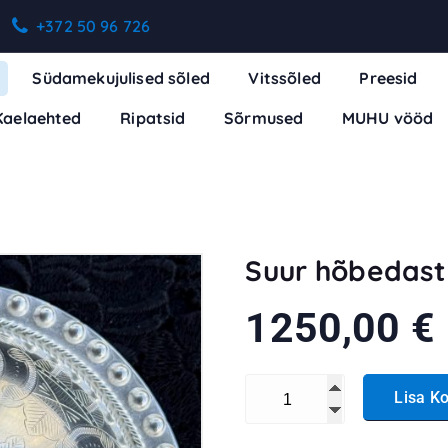
+372 50 96 726
Südamekujulised sõled
Vitssõled
Preesid
Kaelaehted
Ripatsid
Sõrmused
MUHU vööd
Suur hõbedast 
1250,00
€
Suur hõbedast Viljandi kuhi
Lisa Ko