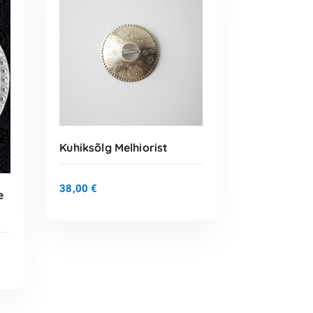
Kuhiksõlg Melhiorist
38,00
€
e
LISA KORVI