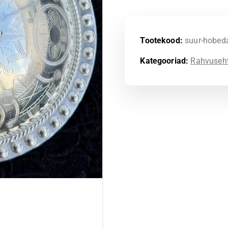
Tootekood:
suur-hobed
Kategooriad:
Rahvuseh