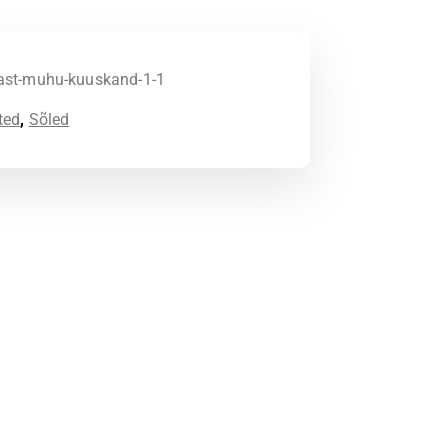
ast-muhu-kuuskand-1-1
ted
,
Sõled