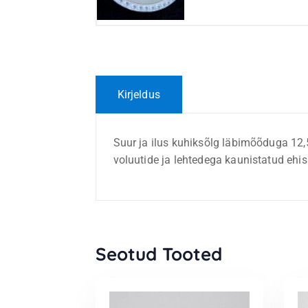
Kirjeldus
Suur ja ilus kuhiksõlg läbimõõduga 12,5
voluutide ja lehtedega kaunistatud ehis
Seotud Tooted