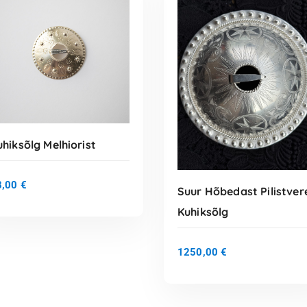
uhiksõlg Melhiorist
8,00
€
Suur Hõbedast Pilistver
Kuhiksõlg
LISA KORVI
1250,00
€