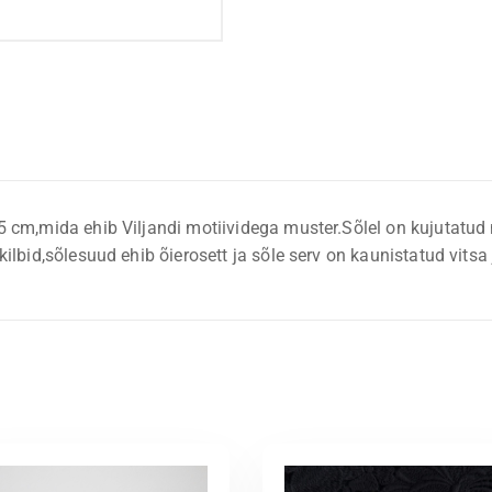
 cm,mida ehib Viljandi motiividega muster.Sõlel on kujutatud ne
kilbid,sõlesuud ehib õierosett ja sõle serv on kaunistatud vits