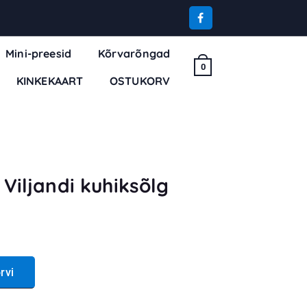
Mini-preesid
Kõrvarõngad
0
KINKEKAART
OSTUKORV
Viljandi kuhiksõlg
ksõlg kogus
rvi