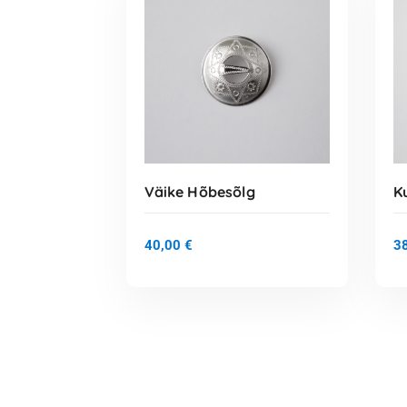
Väike Hõbesõlg
K
40,00
€
3
LISA KORVI