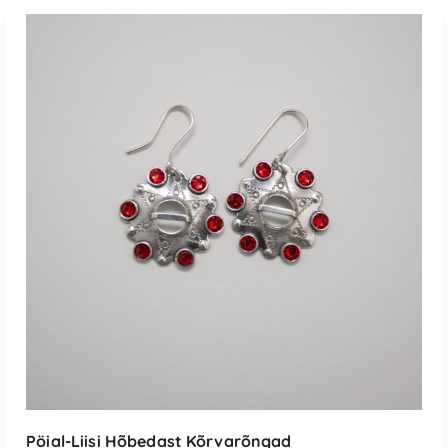
LISA KORVI
Pöial-Liisi Hõbedast Kõrvarõngad