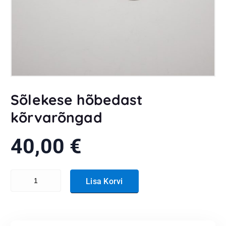
Sõlekese hõbedast
kõrvarõngad
40,00
€
Sõlekese hõbedast kõrvarõngad kogus
Lisa Korvi