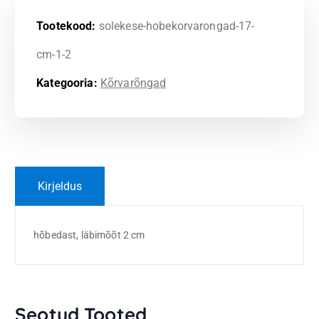
Tootekood:
solekese-hobekorvarongad-17-
cm-1-2
Kategooria:
Kõrvarõngad
Kirjeldus
hõbedast, läbimõõt 2 cm
Seotud Tooted