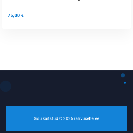
75,00
€
LISA KORVI
Sisu kaitstud © 2026 rahvusehe.ee