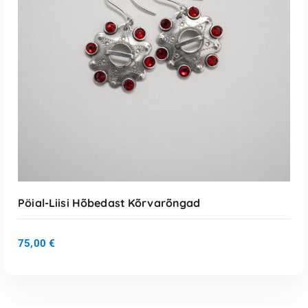
LISA KORVI
Pöial-Liisi Hõbedast Kõrvarõngad
75,00
€