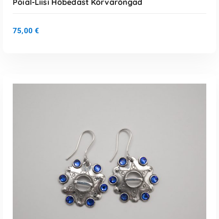
Pöial-Liisi Hõbedast Kõrvarõngad
75,00
€
LISA KORVI