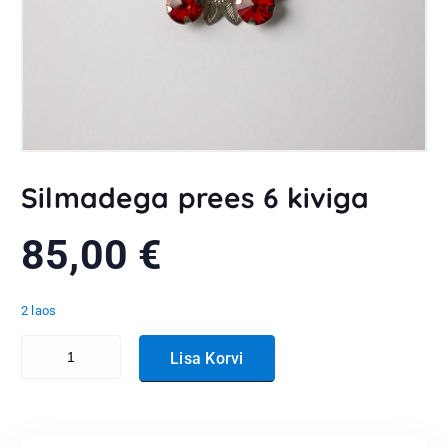
Silmadega prees 6 kiviga
85,00
€
2 laos
Silmadega prees 6 kiviga kogus
Lisa Korvi