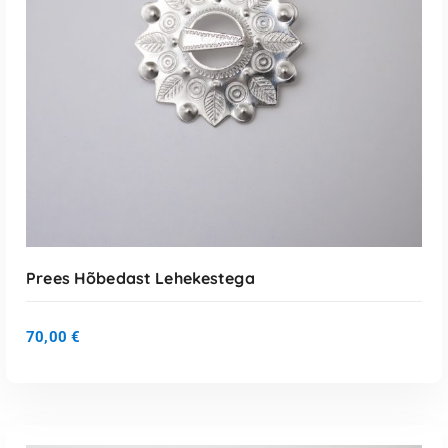
LISA KORVI
Prees Hõbedast Lehekestega
70,00
€