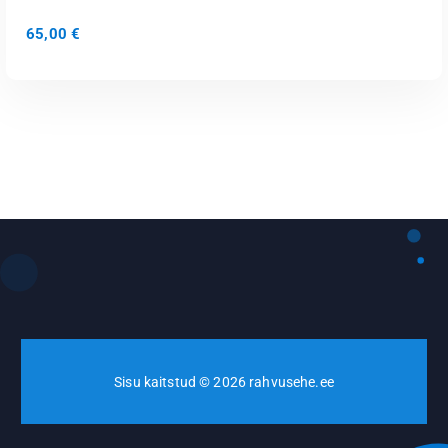
65,00
€
LISA KORVI
Sisu kaitstud © 2026 rahvusehe.ee