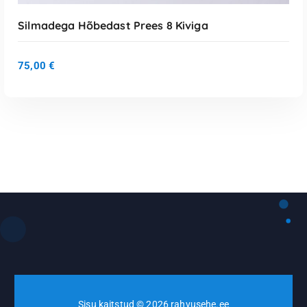
Silmadega Hõbedast Prees 8 Kiviga
75,00
€
Loe Edasi
Sisu kaitstud © 2026 rahvusehe.ee