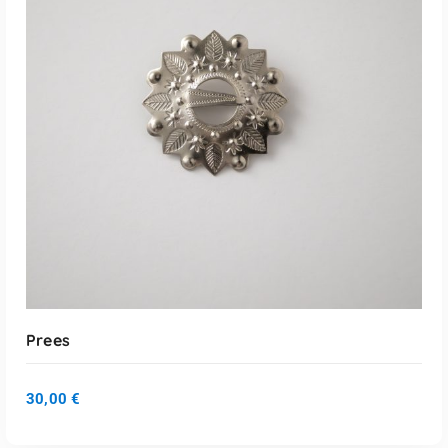
LISA KORVI
Prees
30,00
€