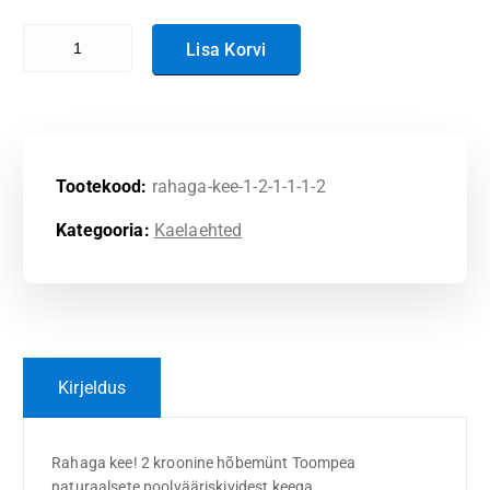
Rahaga kee ! 2 kroonine hõbemünt Toompea kogus
Lisa Korvi
Tootekood:
rahaga-kee-1-2-1-1-1-2
Kategooria:
Kaelaehted
Kirjeldus
Rahaga kee! 2 kroonine hõbemünt Toompea
naturaalsete poolvääriskividest keega.