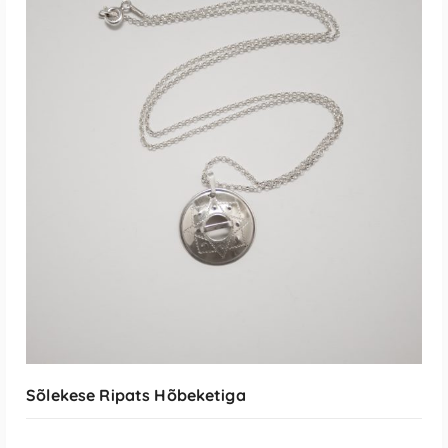
LISA KORVI
Sõlekese Ripats Hõbeketiga